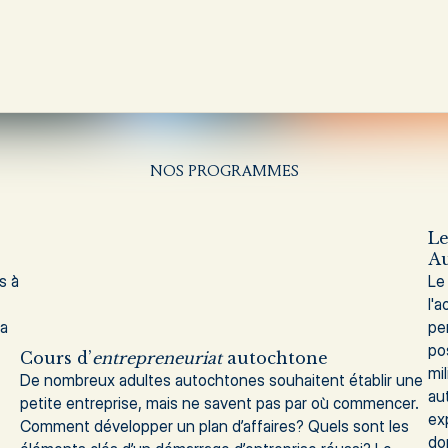
NOS PROGRAMMES
L
A
s à
Le
l'
la
pe
po
Cours d’
entrepreneuriat
autochtone
mi
De nombreux adultes autochtones souhaitent établir une
au
petite entreprise, mais ne savent pas par où commencer.
ex
Comment développer un plan d’affaires? Quels sont les
do