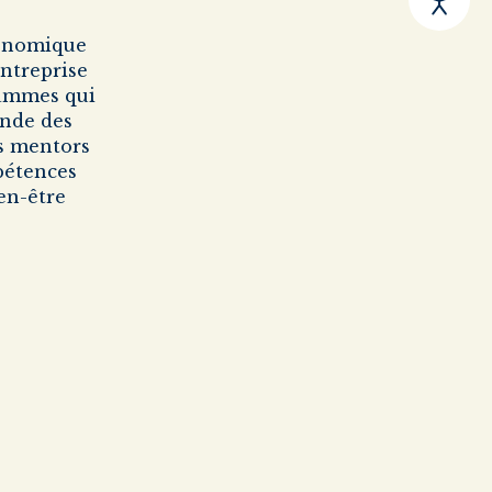
conomique
entreprise
rammes qui
onde des
es mentors
pétences
en-être