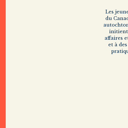
Les jeun
du Canada
autochton
initien
affaires 
et à de
pratiq