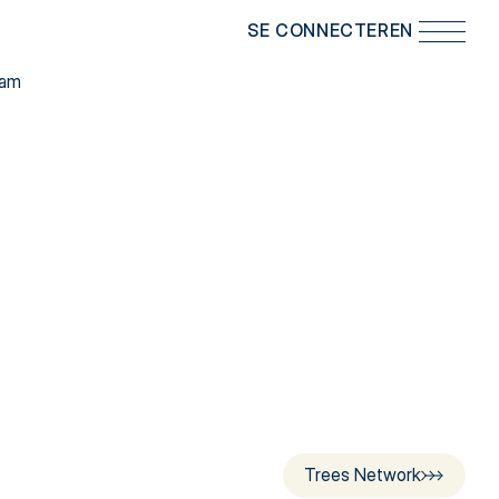
EN
in
SE CONNECTER
EN
r
ram
Trees Network