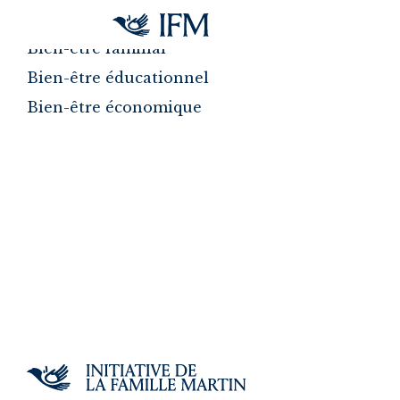
Programmes
Aller au contenu principal
Bien-être familial
Bien-être éducationnel
Bien-être économique